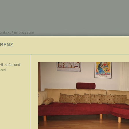
ontakt / impressum
 BENZ
HL sofas und
ssel