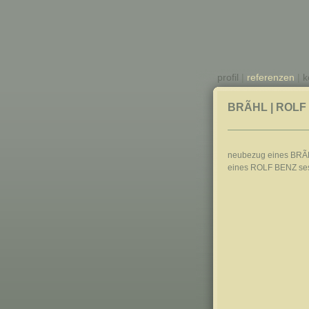
profil
|
referenzen
|
k
BRÃHL | ROLF
neubezug eines BRÃ
eines ROLF BENZ se