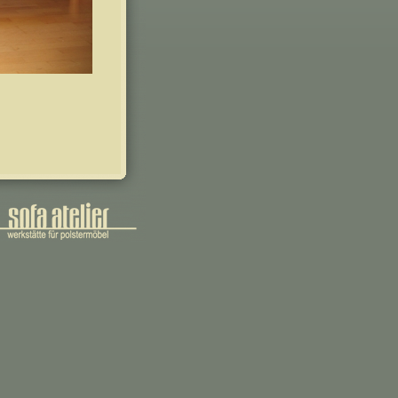
lektionen eingetroffen | neuer Bezugsstofflieferant KOBE